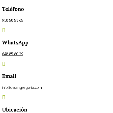
Teléfono
918 58 51 65

WhatsApp
648 85 60 29

Email
info@cvsangregorio.com

Ubicación