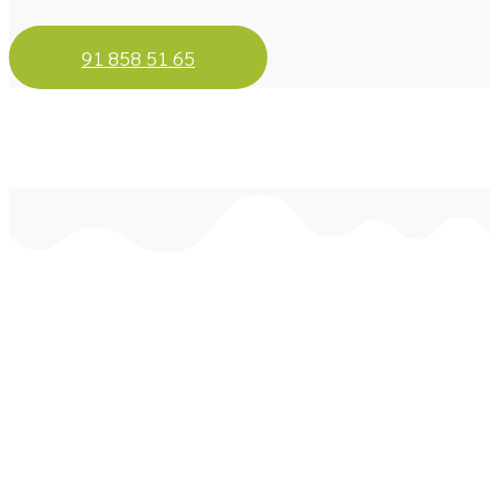
91 858 51 65
Todo tipo de pruebas de
laboratorio veterinario en
Galapagar
Realizamos un amplio abanico de pruebas
diagnósticas para garantizar la salud de tu mascota.
Entre nuestros servicios destacan análisis de sangre,
orina y heces, pruebas hormonales, estudios